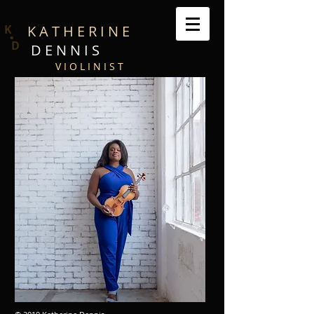
.
K
K A T H E R I N E
D
D E N N I S
V I O L I N I S T