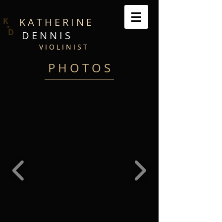
.
K
K A T H E R I N E
D
D E N N I S
V I O L I N I S T
P H O T O S